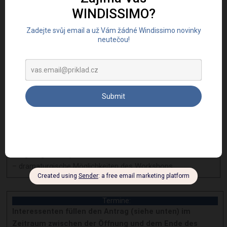
sich nicht um Repertoire für einen solistischen Auftritt mit
Orchester handeln)
– Repertoirevorschlag (1-3 Stücke/Sätze) einschließlich
Noten als PDF (Solostimme + Klavierbegleitung oder
Akkorde)
Auswahl der Bewerber:
Die Teilnehmer werden auf Grundlage der
eingesandten Materialien unter Berücksichtigung
folgender Kriterien ausgewählt:
– künstlerisches Niveau entsprechend dem Alter des
Bewerbers
– Eignung des Repertoires
– dramaturgische Möglichkeiten des Workshops
Termine:
Interessenten füllen den Antrag (siehe unten) im
Zeitraum zwischen der Öffnung und dem Ende des