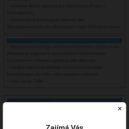
– intensive Arbeit während des Workshops (Probe +
Generalprobe)
– öffentliche Aufführung im Rahmen des
Abschlusskonzerts des Workshops + eine Aufnahme davon
Repertoire:
– Repertoirevorschläge werden vom Bewerber bereits in der
Anmeldung eingereicht, einschließlich Notenmaterial
(Solostimme + Klavierbegleitung oder Akkorde)
– möglich sind Originalwerke, Konzertstücke sowie
Bearbeitungen von Film- oder populären Stücken
– max. Länge 7 Min.
Wie man sich anmeldet:
Interessenten füllen das Anmeldeformular (siehe
unten) aus, einschließlich:
– kurzes künstlerisches CV/Bio (ein paar Sätze)
– Link zu 1-3 Videoaufnahmen (beliebige Stücke, es muss